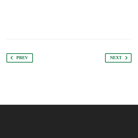
PREV
NEXT
JENIFFER BURNS
Creative Heads Inc.
TheGem comes with an extended powerful theme
options panel, which allows you to customize just
anything in an appearance of your website – with few
clicks.