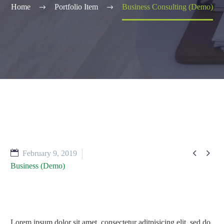
Home
Portfolio Item
Business Consulting (Demo)


February 9, 2019
Business (Demo)
Lorem ipsum dolor sit amet, consectetur aditpisicing elit, sed do