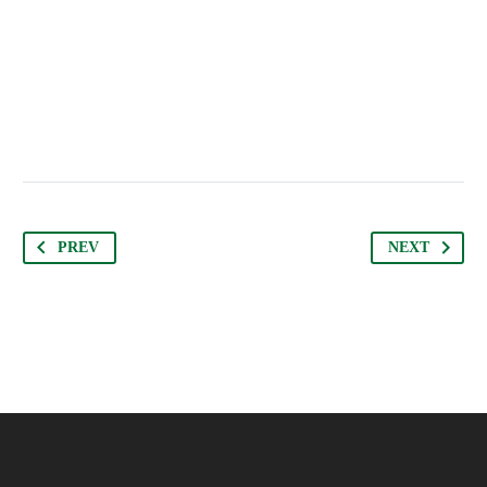
PREV
NEXT
JENIFFER BURNS
Creative Heads Inc.
TheGem comes with an extended powerful theme
options panel, which allows you to customize just
anything in an appearance of your website – with few
clicks.